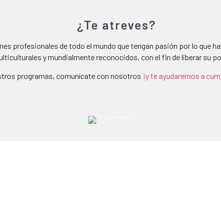
¿Te atreves?
nes profesionales de todo el mundo que tengan pasión por lo que ha
ulticulturales y mundialmente reconocidos, con el fin de liberar su po
stros programas, comunícate con nosotros
¡y te ayudaremos a cump
| PASANTÍAS |
¿Buscas adquirir experiencia en empresas
altamente reconocidas mientras te aventuras en
un país diferente?