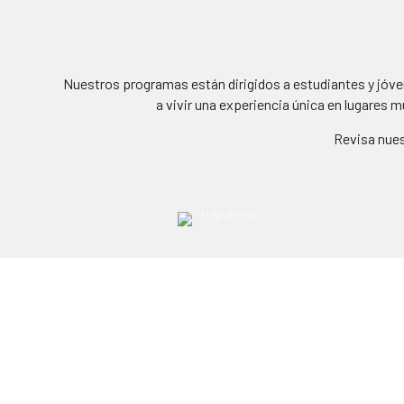
Nuestros programas están dirigidos a estudiantes y jóve
a vivir una experiencia única en lugares m
Revisa nue
| PRÁCTICAS |
¿Quieres salir de lo convencional y hacer tu
práctica en algún rincón de este mundo?