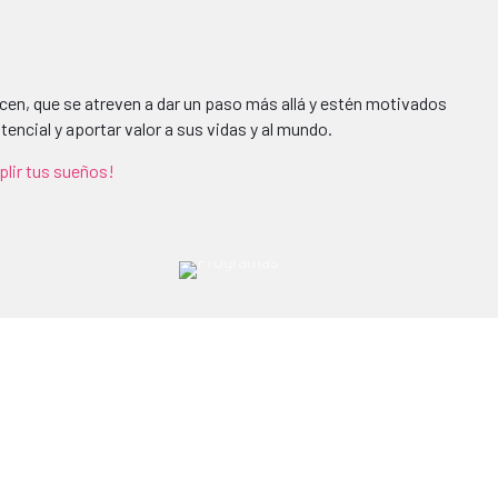
cen, que se atreven a dar un paso más allá y estén motivados
tencial y aportar valor a sus vidas y al mundo.
lir tus sueños!
| TRABAJOS |
¿buscas innovar y ampliar tus oportunidades en el
extranjero?